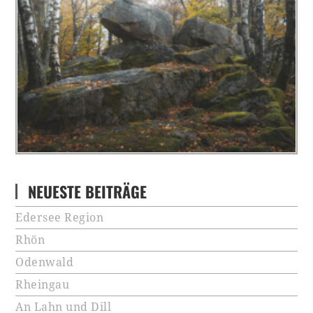
NEUESTE BEITRÄGE
Edersee Region
Rhön
Odenwald
Rheingau
An Lahn und Dill