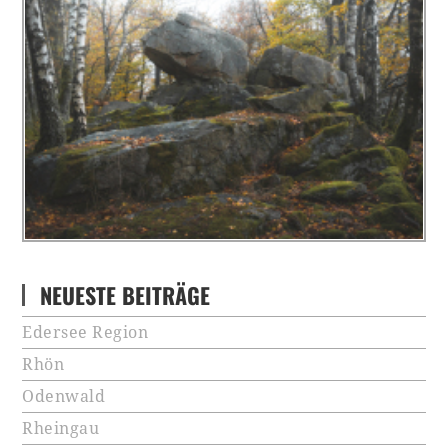
NEUESTE BEITRÄGE
Edersee Region
Rhön
Odenwald
Rheingau