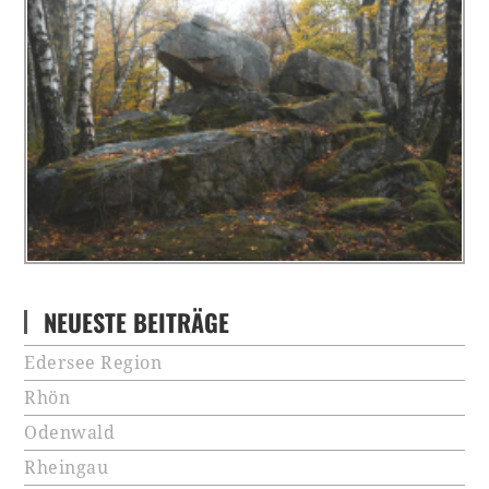
NEUESTE BEITRÄGE
Edersee Region
Rhön
Odenwald
Rheingau