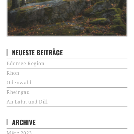
NEUESTE BEITRÄGE
Edersee Region
Rhön
Odenwald
Rheingau
An Lahn und Dill
ARCHIVE
März 2023