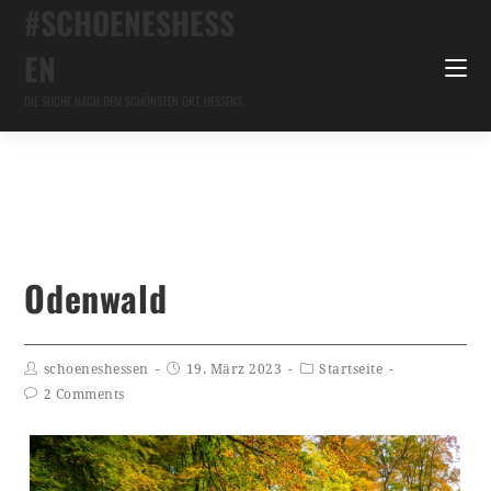
#SCHOENESHESS
EN
DIE SUCHE NACH DEM SCHÖNSTEN ORT HESSENS
Odenwald
schoeneshessen
19. März 2023
Startseite
2 Comments