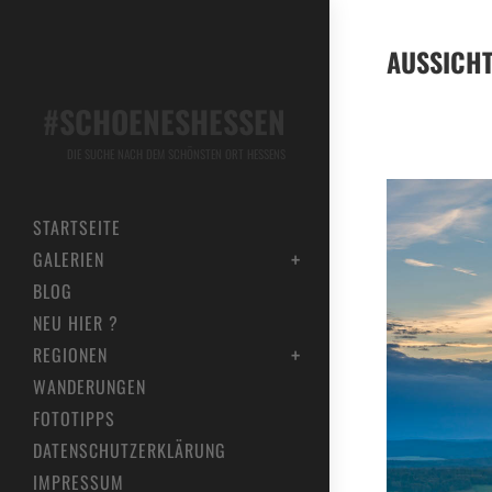
AUSSICH
#SCHOENESHESSEN
DIE SUCHE NACH DEM SCHÖNSTEN ORT HESSENS
STARTSEITE
GALERIEN
BLOG
NEU HIER ?
REGIONEN
WANDERUNGEN
FOTOTIPPS
DATENSCHUTZERKLÄRUNG
IMPRESSUM