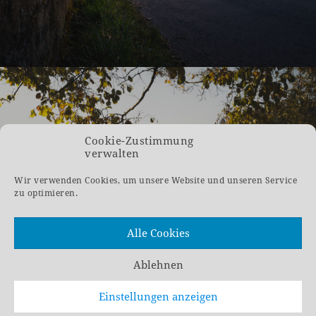
Cookie-Zustimmung
verwalten
11. Januar 2023
Wir verwenden Cookies, um unsere Website und unseren Service
HIMBÄCHEL VIADUKT – HESSENS BEDEUTENDE
zu optimieren.
EISENBAHNBRÜCKE
Alle Cookies
Ablehnen
Einstellungen anzeigen