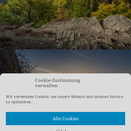
Cookie-Zustimmung
verwalten
13. Januar 2023
Wir verwenden Cookies, um unsere Website und unseren Service
NIEDERWALDDENKMAL UND OSTEIN’SCHER
zu optimieren.
LANDSCHAFTSPARK
Alle Cookies